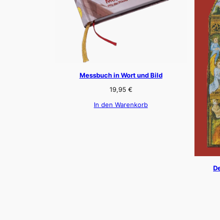
Messbuch in Wort und Bild
19,95
€
In den Warenkorb
De