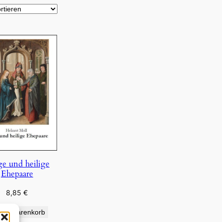
ge und heilige
Ehepaare
8,85
€
den Warenkorb