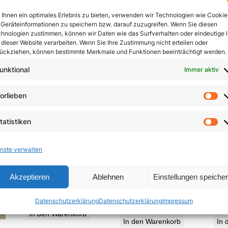
In den Warenkorb
Ihnen ein optimales Erlebnis zu bieten, verwenden wir Technologien wie Cookie
In den Warenkorb
Geräteinformationen zu speichern bzw. darauf zuzugreifen. Wenn Sie diesen
hnologien zustimmen, können wir Daten wie das Surfverhalten oder eindeutige 
 dieser Website verarbeiten. Wenn Sie Ihre Zustimmung nicht erteilen oder
ückziehen, können bestimmte Merkmale und Funktionen beeinträchtigt werden.
unktional
Immer aktiv
orlieben
Vo
tatistiken
St
nste verwalten
Die Neuerfindung
Jesu
Zeugen des Nordens
Akzeptieren
Ablehnen
Einstellungen speiche
des Menschen
5,85
€
Datenschutzerklärung
Datenschutzerklärung
Impressum
19,95
€
In den Warenkorb
In den Warenkorb
In 