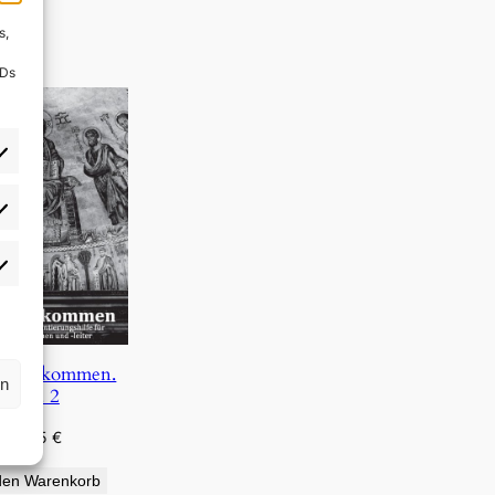
s,
IDs
rlieben
atistiken
s, wir kommen.
rn
Bd. 2
4,95
€
den Warenkorb