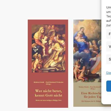
Um 
um 
Tec
auf
zur
F
V
S
Die