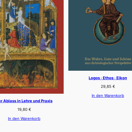
Logos · Ethos · Eikon
29,85
€
In den Warenkorb
r Ablass in Lehre und Praxis
19,80
€
In den Warenkorb