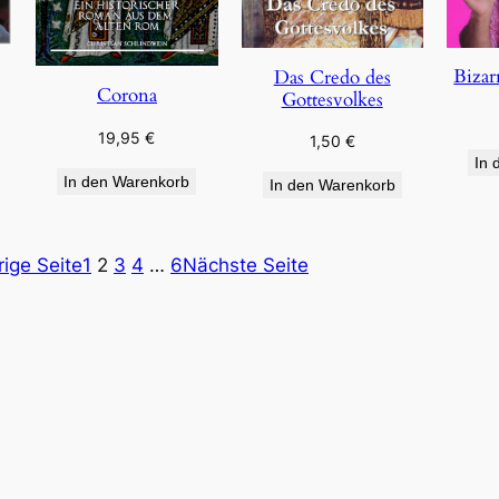
Bizar
Das Credo des
Corona
Gottesvolkes
19,95
€
1,50
€
In 
In den Warenkorb
In den Warenkorb
rige Seite
1
2
3
4
…
6
Nächste Seite