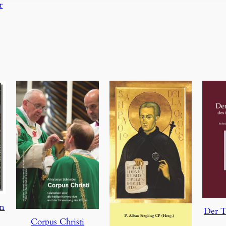
r
en
Der T
Corpus Christi