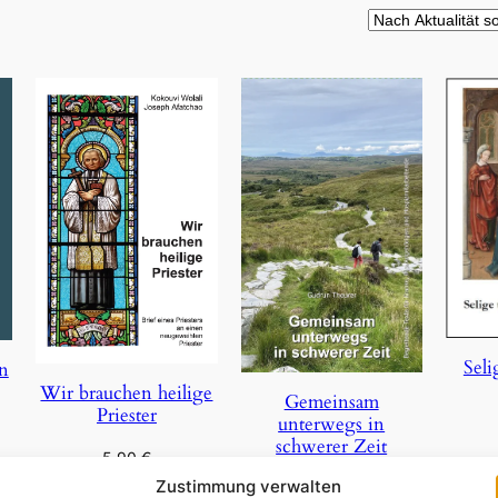
Seli
on
Wir brauchen heilige
Gemeinsam
Priester
unterwegs in
schwerer Zeit
5,90
€
In 
Zustimmung verwalten
29,85
€