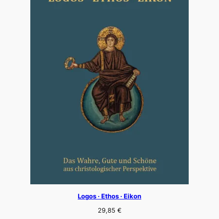
Logos · Ethos · Eikon
29,85
€