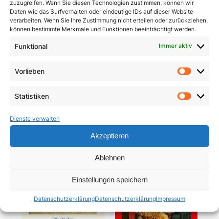
zuzugreifen. Wenn Sie diesen Technologien zustimmen, können wir
Daten wie das Surfverhalten oder eindeutige IDs auf dieser Website
verarbeiten. Wenn Sie Ihre Zustimmung nicht erteilen oder zurückziehen,
können bestimmte Merkmale und Funktionen beeinträchtigt werden.
Funktional
Immer aktiv
Pracht und Demut
Communio
Vorlieben
Vorlie
5,90
€
19,95
€
Statistiken
In den Warenkorb
In den Warenkorb
Statist
Dienste verwalten
Akzeptieren
Ablehnen
Einstellungen speichern
Datenschutzerklärung
Datenschutzerklärung
Impressum