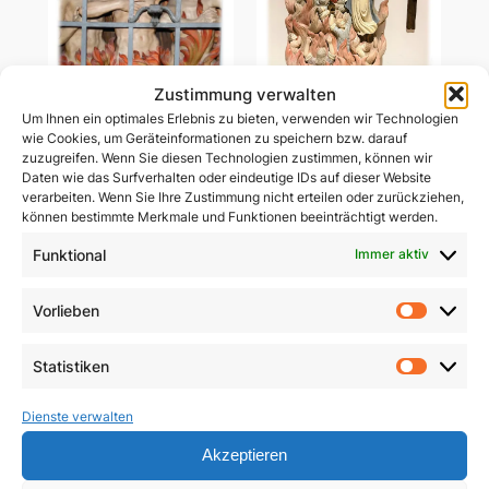
Zustimmung verwalten
Um Ihnen ein optimales Erlebnis zu bieten, verwenden wir Technologien
Ablass-Gebetsbildchen
wie Cookies, um Geräteinformationen zu speichern bzw. darauf
Ablass-Gebetsbildchen
(Motiv C: Dießen)
zuzugreifen. Wenn Sie diesen Technologien zustimmen, können wir
(Motiv D: Maria
Daten wie das Surfverhalten oder eindeutige IDs auf dieser Website
Vesperbild)
verarbeiten. Wenn Sie Ihre Zustimmung nicht erteilen oder zurückziehen,
5,00
€
können bestimmte Merkmale und Funktionen beeinträchtigt werden.
5,00
€
In den Warenkorb
Funktional
Immer aktiv
In den Warenkorb
Vorlieben
Vorlie
Statistiken
Statist
Dienste verwalten
Akzeptieren