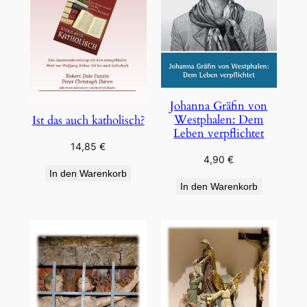
Johanna Gräfin von
Westphalen: Dem
Ist das auch katholisch?
Leben verpflichtet
14,85
€
4,90
€
In den Warenkorb
In den Warenkorb