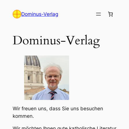
Zum
Inhalt
Dominus-Verlag
springen
Dominus-Verlag
Wir freuen uns, dass Sie uns besuchen
kommen.
Wir möchten Ihnen gute katholische Literatur