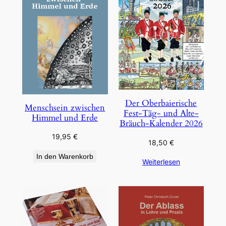
Der Oberbaierische
Menschsein zwischen
Fest-Täg- und Alte-
Himmel und Erde
Bräuch-Kalender 2026
19,95
€
18,50
€
In den Warenkorb
Weiterlesen